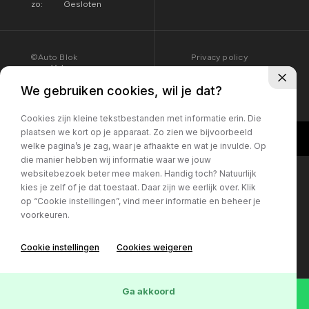
zo:
Gesloten
©Auto Blok
Privacy policy
Volg ons:
We gebruiken cookies, wil je dat?
Cookies zijn kleine tekstbestanden met informatie erin. Die
plaatsen we kort op je apparaat. Zo zien we bijvoorbeeld
welke pagina’s je zag, waar je afhaakte en wat je invulde. Op
die manier hebben wij informatie waar we jouw
websitebezoek beter mee maken. Handig toch? Natuurlijk
kies je zelf of je dat toestaat. Daar zijn we eerlijk over. Klik
op “Cookie instellingen”, vind meer informatie en beheer je
voorkeuren.
Cookie instellingen
Cookies weigeren
Ga akkoord