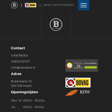
MAAK EEN AFSPRAAK
HOME
AANBOD
Contact
DIENSTEN
0418745153
0683070707
VERKOCHT
info@autoblok.nl
Adres
WEBSHOP
Buitenkamp 12
5321 KB Hedel
Openingstijden
OVER ONS
Ma / Vr:
09.00 - 18:00u
Za:
09.00 - 16.00u
CONTACT