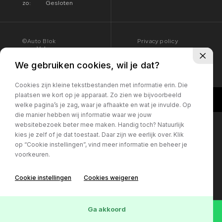
zo:
Gesloten
©Auto Blok
Privacy policy
Volg ons:
We gebruiken cookies, wil je dat?
Cookies zijn kleine tekstbestanden met informatie erin. Die
plaatsen we kort op je apparaat. Zo zien we bijvoorbeeld
welke pagina’s je zag, waar je afhaakte en wat je invulde. Op
die manier hebben wij informatie waar we jouw
websitebezoek beter mee maken. Handig toch? Natuurlijk
kies je zelf of je dat toestaat. Daar zijn we eerlijk over. Klik
op “Cookie instellingen”, vind meer informatie en beheer je
voorkeuren.
Cookie instellingen
Cookies weigeren
Ga akkoord