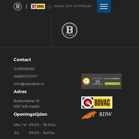
MAAK EEN AFSPRAAK
HOME
AANBOD
Contact
DIENSTEN
0418745153
0683070707
VERKOCHT
info@autoblok.nl
Adres
WEBSHOP
Buitenkamp 12
5321 KB Hedel
Openingstijden
OVER ONS
Ma / Vr:
09.00 - 18:00u
Za:
09.00 - 16.00u
CONTACT