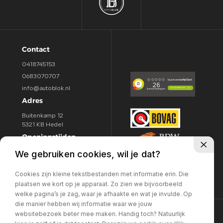
Contact
0418745153
0683070707
info@autoblok.nl
Adres
Buitenkamp 12
5321 KB Hedel
Openingstijden
We gebruiken cookies, wil je dat?
Ma / Vr:
09.00 - 18:00u
Za:
09.00 - 16.00u
Cookies zijn kleine tekstbestanden met informatie erin. Die
zo:
Gesloten
plaatsen we kort op je apparaat. Zo zien we bijvoorbeeld
welke pagina’s je zag, waar je afhaakte en wat je invulde. Op
die manier hebben wij informatie waar we jouw
websitebezoek beter mee maken. Handig toch? Natuurlijk
©Auto Blok
Privacy policy