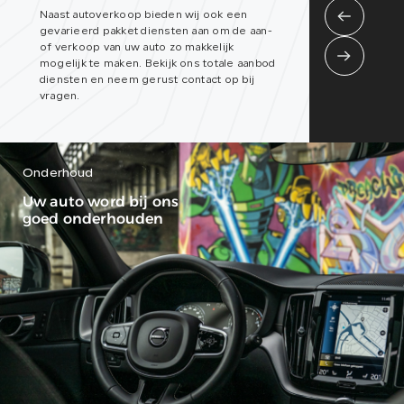
Naast autoverkoop bieden wij ook een
gevarieerd pakket diensten aan om de aan-
of verkoop van uw auto zo makkelijk
mogelijk te maken. Bekijk ons totale aanbod
diensten en neem gerust contact op bij
vragen.
Onderhoud
Uw auto word bij ons
goed onderhouden