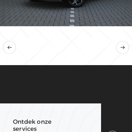
25.664 km
2022
Automaat
Hybride (Benzine)
€ 33.945
Ontdek onze
services