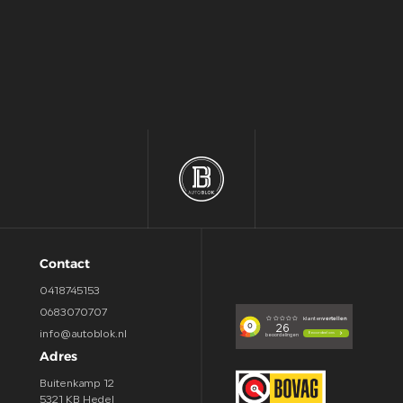
Contact
0418745153
0683070707
info@autoblok.nl
Adres
Buitenkamp 12
5321 KB Hedel