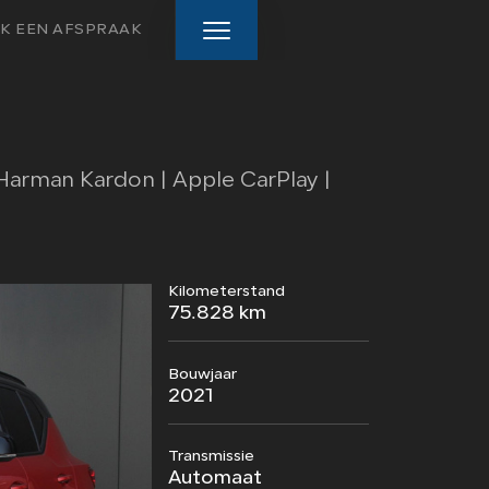
K EEN AFSPRAAK
HOME
Harman Kardon | Apple CarPlay |
AANBOD
DIENSTEN
Kilometerstand
VERKOCHT
75.828 km
WEBSHOP
Bouwjaar
2021
OVER ONS
Transmissie
CONTACT
Automaat