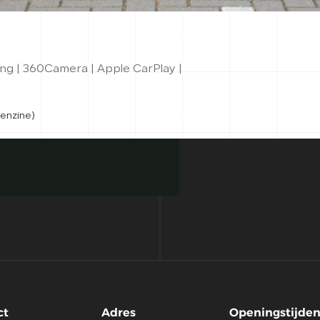
ng | 360Camera | Apple CarPlay |
enzine)
ct
Adres
Openingstijde