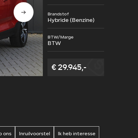
VOLVO RETROFIT
Brandstof
Hybride (Benzine)
BTW/Marge
BTW
€ 29.945,-
 ons
Inruilvoorstel
Ik heb interesse