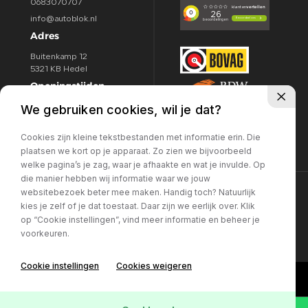
0683070707
info@autoblok.nl
Adres
Buitenkamp 12
5321 KB Hedel
Openingstijden
We gebruiken cookies, wil je dat?
Ma / Vr:
09.00 - 18:00u
Za:
09.00 - 16.00u
Cookies zijn kleine tekstbestanden met informatie erin. Die
zo:
Gesloten
plaatsen we kort op je apparaat. Zo zien we bijvoorbeeld
welke pagina’s je zag, waar je afhaakte en wat je invulde. Op
die manier hebben wij informatie waar we jouw
websitebezoek beter mee maken. Handig toch? Natuurlijk
©Auto Blok
Privacy policy
kies je zelf of je dat toestaat. Daar zijn we eerlijk over. Klik
Volg ons:
op “Cookie instellingen”, vind meer informatie en beheer je
voorkeuren.
Cookie instellingen
Cookies weigeren