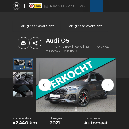
MAAK EEN AFSPRAAK
Terug naar overzicht
Terug naar overzicht
HOME
Audi Q5
AANBOD
55 TFSI e S-line | Pano | B&O | Trekhaak |
Head-Up | Memory
DIENSTEN
VERKOCHT
WEBSHOP
OVER ONS
Kiloneterstand
Bouwjaar
Transmissie
42.440 km
2021
Automaat
CONTACT