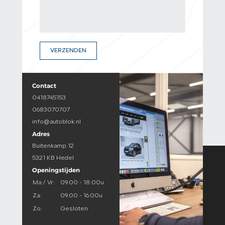
VERZENDEN
Contact
0418745153
0683070707
info@autoblok.nl
Adres
Buitenkamp 12
5321 KB Hedel
Openingstijden
Ma / Vr:
09.00 - 18:00u
Za:
09.00 - 16.00u
Zo:
Gesloten