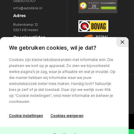
0683070707
info@autoblok.nl
Adres
Buitenkamp 12
5321 KB Hedel
Openingstijden
We gebruiken cookies, wil je dat?
Ma / Vr:
09.00 - 18:00u
Za:
09.00 - 16.00u
Cookies zijn kleine tekstbestanden met informatie erin. Die
zo:
Gesloten
plaatsen we kort op je apparaat. Zo zien we bijvoorbeeld
welke pagina’s je zag, waar je afhaakte en wat je invulde. Op
die manier hebben wij informatie waar we jouw
websitebezoek beter mee maken. Handig toch? Natuurlijk
©Auto Blok
Privacy policy
kies je zelf of je dat toestaat. Daar zijn we eerlijk over. Klik
Volg ons:
op “Cookie instellingen”, vind meer informatie en beheer je
voorkeuren.
Cookie instellingen
Cookies weigeren