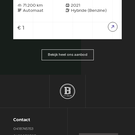
71.200 km
2021
7
Automaat
Hybride (Benzine)
A
€ 1
€ 1
Bekijk heel ons aanbod
Contact
0418745153