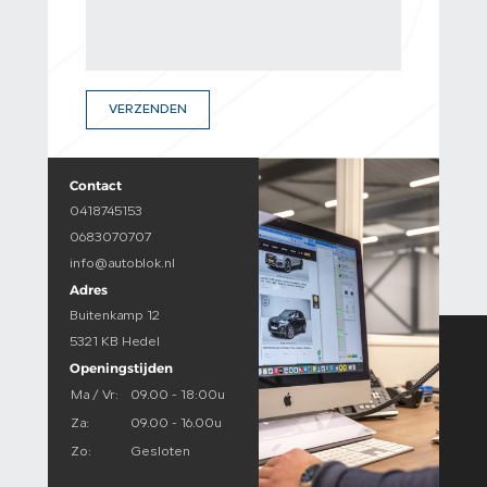
VERZENDEN
Contact
0418745153
0683070707
info@autoblok.nl
Adres
Buitenkamp 12
5321 KB Hedel
Openingstijden
Ma / Vr:
09.00 - 18:00u
Za:
09.00 - 16.00u
Zo:
Gesloten