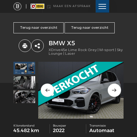
MAAK EEN AFSPRAAK
Terug naar overzicht
Terug naar overzicht
HOME
BMW X5
AANBOD
XDrive45e Lime Rock Grey | M-sport | Sky
Lounge | Laser
DIENSTEN
VERKOCHT
WEBSHOP
OVER ONS
Kiloneterstand
Bouwjaar
Transmissie
45.482 km
2022
Automaat
CONTACT