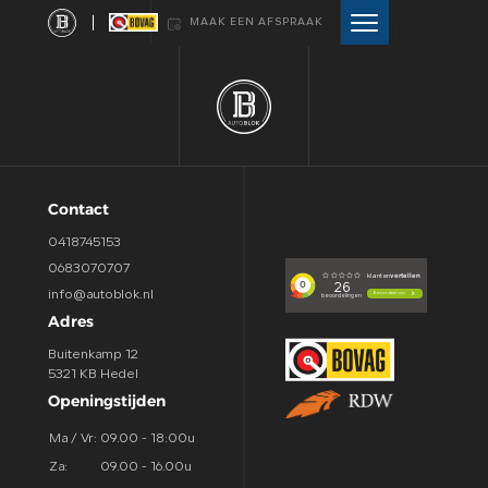
MAAK EEN AFSPRAAK
HOME
AANBOD
Contact
DIENSTEN
0418745153
0683070707
VERKOCHT
info@autoblok.nl
Adres
WEBSHOP
Buitenkamp 12
5321 KB Hedel
Openingstijden
OVER ONS
Ma / Vr:
09.00 - 18:00u
Za:
09.00 - 16.00u
CONTACT