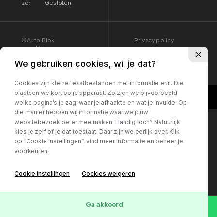
zo:
Gesloten
©Auto Blok
Privacy policy
Volg ons:
We gebruiken cookies, wil je dat?
Cookies zijn kleine tekstbestanden met informatie erin. Die
plaatsen we kort op je apparaat. Zo zien we bijvoorbeeld
welke pagina’s je zag, waar je afhaakte en wat je invulde. Op
die manier hebben wij informatie waar we jouw
websitebezoek beter mee maken. Handig toch? Natuurlijk
kies je zelf of je dat toestaat. Daar zijn we eerlijk over. Klik
op “Cookie instellingen”, vind meer informatie en beheer je
voorkeuren.
Cookie instellingen
Cookies weigeren
Ga akkoord