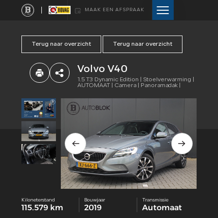
MAAK EEN AFSPRAAK
Terug naar overzicht
Terug naar overzicht
HOME
Volvo V40
AANBOD
1.5 T3 Dynamic Edition | Stoelverwarming |
AUTOMAAT | Camera | Panoramadak |
DIENSTEN
VERKOCHT
WEBSHOP
OVER ONS
Kiloneterstand
Bouwjaar
Transmissie
115.579 km
2019
Automaat
CONTACT