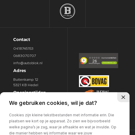
Contact
0418745153
0683070707
info@autoblok.nl
Adres
Buitenkamp 12
5321 KB Hedel
Openingstijden
We gebruiken cookies, wil je dat?
Ma / Vr:
09.00 - 18:00u
Za:
09.00 - 16.00u
Cookies zijn kleine tekstbestanden met informatie erin. Die
zo:
Gesloten
plaatsen we kort op je apparaat. Zo zien we bijvoorbeeld
welke pagina’s je zag, waar je afhaakte en wat je invulde. Op
die manier hebben wij informatie waar we jouw