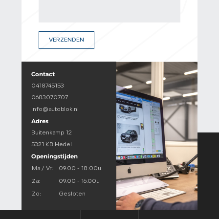
VERZENDEN
Contact
0418745153
0683070707
info@autoblok.nl
Adres
Buitenkamp 12
5321 KB Hedel
Openingstijden
Ma / Vr:
09.00 - 18:00u
Za:
09.00 - 16.00u
Zo:
Gesloten