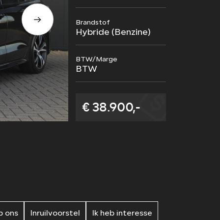
VOLVO RETROFIT
Brandstof
Hybride (Benzine)
BTW/Marge
BTW
€ 38.900,-
 ons
Inruilvoorstel
Ik heb interesse