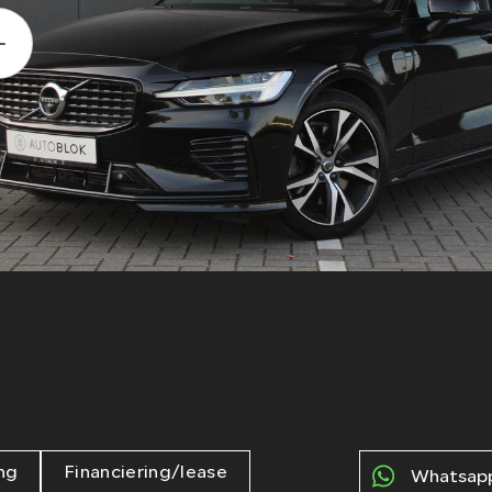
ng
Financiering/lease
Whatsapp