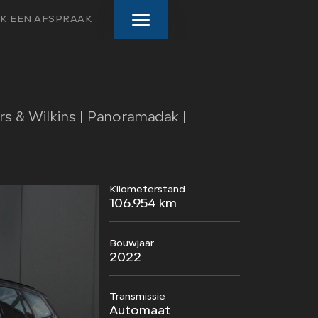
K EEN AFSPRAAK
HOME
 & Wilkins | Panoramadak |
AANBOD
DIENSTEN
Kilometerstand
VERKOCHT
106.954 km
WEBSHOP
Bouwjaar
2022
OVER ONS
Transmissie
CONTACT
Automaat